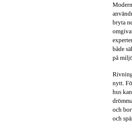
Modern 
användn
bryta n
omgivan
experte
både sä
på milj
Rivning
nytt. F
hus kan
drömmar
och bor
och spä