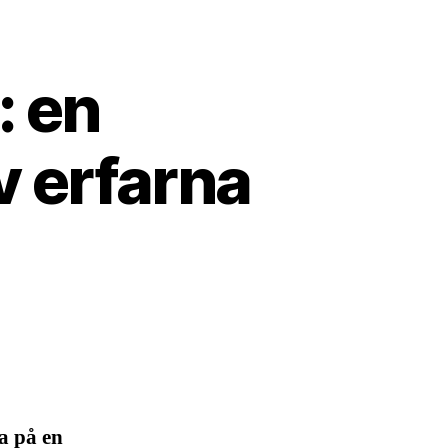
: en
v erfarna
a på en