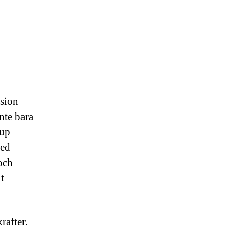
ision
nte bara
jup
med
och
t
rafter.