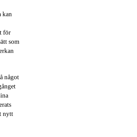
m kan
 för
sätt som
verkan
på något
gånget
sina
erats
t nytt