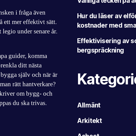
Vanliga tecken på a
ensken i fråga även
Hur du läser av elf
 ett mer effektivt sätt.
kostnader med smar
t legio under senare år.
Effektivisering av
bergspräckning
kapa guider, komma
renkla ditt nästa
Kategori
bygga själv och när är
r man rätt hantverkare?
skriver om bygg- och
ppas du ska trivas.
Allmänt
Arkitekt