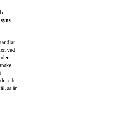
ch
 syns
 handlar
Men vad
nader
Kanske
i
ade och
l, så är