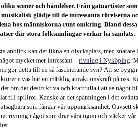
lika scener och händelser. Från gatuartister som
 musikalisk glädje till de intressanta rörelserna o
dena hos människorna runt omkring. Bland dessa
atser där stora folksamlingar verkar ha samlats.
sta anblick kan det likna en olycksplats, men snarare
något mycket mer intressant –
rivning i Nyköping
. 
som gör detta till en så fascinerande syn? Att se bygg
ukturer rivas har en märklig attraktionskraft på oss. 
det om det destruktiva och kraftfulla i att se något bl
lat till spillror. Kanske är det spänningen i det ovänt
rutsägbara som fångar vår uppmärksamhet. Oavsett skä
et rivning något som drar våra ögon och väcker vår
het.