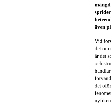
mängd o
sprider
beteen
även pl
Vid för
det om 
är det 
och str
handlar 
förvand
det ofö
fenomen
nyfiken