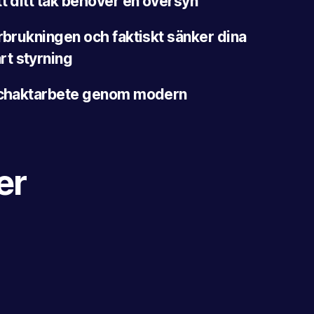
tt ditt tak behöver en översyn
örbrukningen och faktiskt sänker dina
t styrning
 schaktarbete genom modern
er