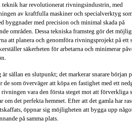
teknik har revolutionerat rivningsindustrin, med
ingen av kraftfulla maskiner och specialverktyg so
ed byggnader med precision och minimal skada på
de områden. Dessa tekniska framsteg gör det möjligt
rna att planera och genomföra rivningsprojekt på ett 
kerställer säkerheten för arbetarna och minimerar på
ön.
 är sällan en slutpunkt; det markerar snarare början 
ör de som överväger att köpa en fastighet med ett ned
 rivningen vara den första steget mot att förverkliga 
 om det perfekta hemmet. Efter att det gamla har ras
tskaffats, öppnar sig möjligheten att bygga upp någo
nnande på samma plats.