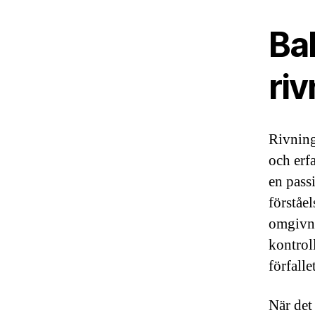
Ba
ri
Rivning
och erf
en pass
förståe
omgivni
kontroll
förfalle
När det 