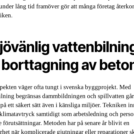
under lång tid framöver gör att många företag återk
niken.
jövänlig vattenbilnin
r borttagning av beto
pekten väger ofta tungt i svenska byggprojekt. Med
ilning begränsas dammbildningen och spillvatten går 
på ett säkert sätt även i känsliga miljöer. Tekniken i
et klimatavtryck samtidigt som arbetsledning och perso
e förutsättningar. Metoden har på senare år blivit en
arhet när komplicerade gjutningar eller reparationer s