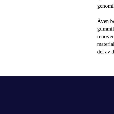
genomf
Även bor
gummili
renover
materia
del av 