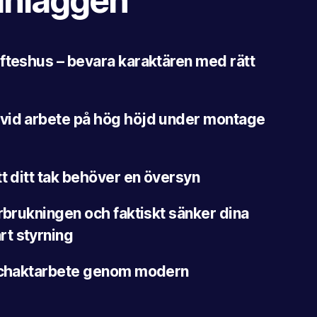
inläggen
fteshus – bevara karaktären med rätt
vid arbete på hög höjd under montage
tt ditt tak behöver en översyn
örbrukningen och faktiskt sänker dina
t styrning
 schaktarbete genom modern