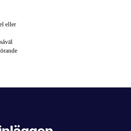
l eller
 såväl
görande