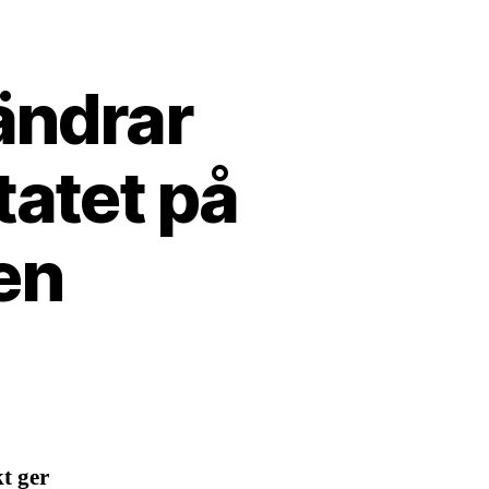
ändrar
tatet på
en
t ger