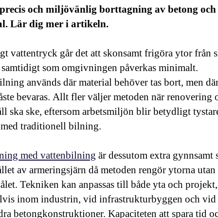
precis och miljövänlig borttagning av betong och
l. Lär dig mer i artikeln.
t vattentryck går det att skonsamt frigöra ytor från 
 samtidigt som omgivningen påverkas minimalt.
ilning används där material behöver tas bort, men där
åste bevaras. Allt fler väljer metoden när renovering 
l ska ske, eftersom arbetsmiljön blir betydligt tystar
 med traditionell bilning.
ning med vattenbilning
är dessutom extra gynnsamt se
llet av armeringsjärn då metoden rengör ytorna utan 
tålet. Tekniken kan anpassas till både yta och projekt,
vis inom industrin, vid infrastrukturbyggen och vid
ndra betongkonstruktioner. Kapaciteten att spara tid o