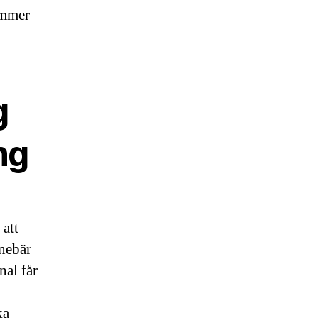
ommer
g
ng
att
nnebär
nal får
ka