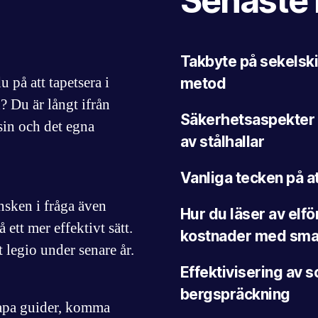
Senaste 
Takbyte på sekelski
på att tapetsera i
metod
? Du är långt ifrån
Säkerhetsaspekter 
in och det egna
av stålhallar
Vanliga tecken på a
ensken i fråga även
Hur du läser av elf
 ett mer effektivt sätt.
kostnader med smar
t legio under senare år.
Effektivisering av
bergspräckning
kapa guider, komma