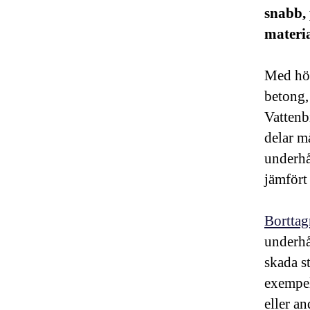
snabb, 
materia
Med hög
betong,
Vattenb
delar m
underhål
jämfört
Borttag
underhå
skada s
exempel
eller a