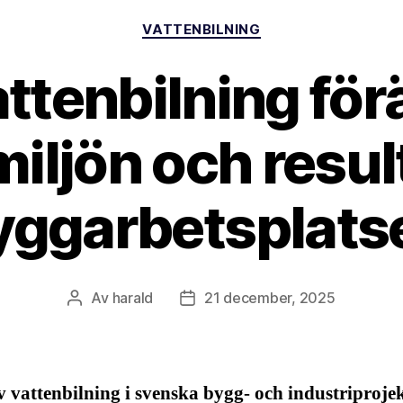
Kategorier
VATTENBILNING
attenbilning för
iljön och resul
yggarbetsplats
Av
harald
21 december, 2025
Inläggsförfattare
Inläggsdatum
v vattenbilning i svenska bygg- och industriprojek