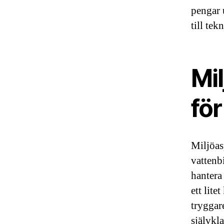
pengar 
till tek
Mil
fö
Miljöas
vattenb
hantera 
ett lit
tryggar
självkl