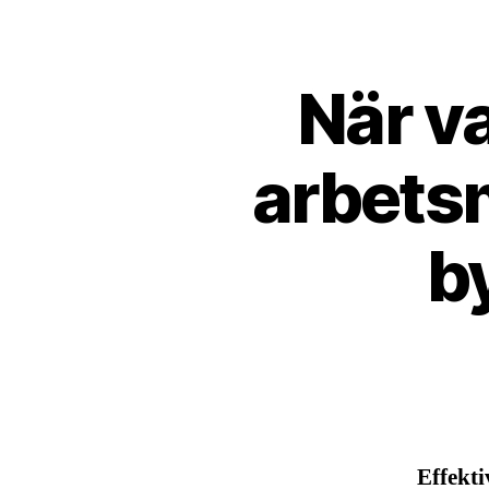
När v
arbetsm
b
Effekti