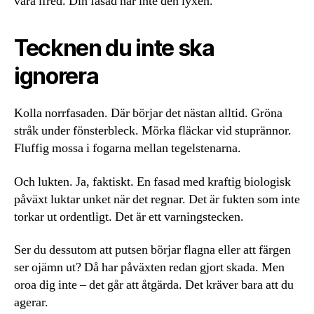
vara ifred. Din fasad har inte den lyxen.
Tecknen du inte ska
ignorera
Kolla norrfasaden. Där börjar det nästan alltid. Gröna
stråk under fönsterbleck. Mörka fläckar vid stuprännor.
Fluffig mossa i fogarna mellan tegelstenarna.
Och lukten. Ja, faktiskt. En fasad med kraftig biologisk
påväxt luktar unket när det regnar. Det är fukten som inte
torkar ut ordentligt. Det är ett varningstecken.
Ser du dessutom att putsen börjar flagna eller att färgen
ser ojämn ut? Då har påväxten redan gjort skada. Men
oroa dig inte – det går att åtgärda. Det kräver bara att du
agerar.