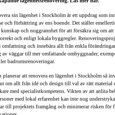
kapande lägenhetsrenovering. Läs mer här.
overa sin lägenhet i Stockholm är ett uppdrag som in
se och förbättring av ens boende. Det ställer emellert
 kunskap och noggrannhet för att försäkra sig om att 
korrekt och enligt lokala byggregler. Renoveringspro
 i omfattning och innebära allt från enkla förändringa
 av väggar till mer omfattande ombyggnader, exemp
ller badrumsrenoveringar.
 planerar att renovera en lägenhet i Stockholm så in
ut om allt från idé och design till val av rätt material
kare med specialistkompetens. Vikten av att anlita b
rsoner med lokal erfarenhet kan inte nog understryka
rar till projektets framgång och minimerar risken för 
ationer.