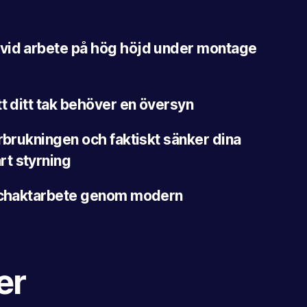
vid arbete på hög höjd under montage
tt ditt tak behöver en översyn
örbrukningen och faktiskt sänker dina
t styrning
 schaktarbete genom modern
er