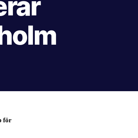
rar
kholm
p för