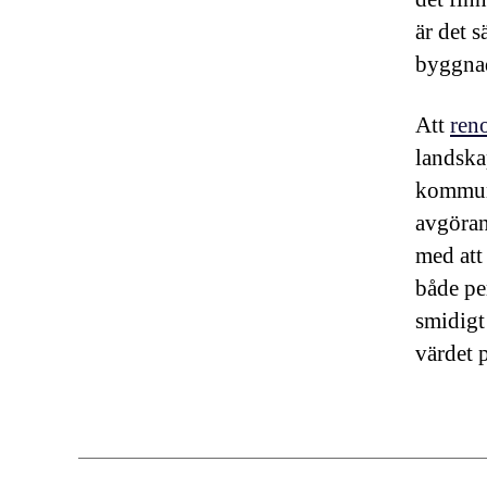
är det s
byggnad
Att
ren
landska
kommuni
avgöran
med att 
både pe
smidigt
värdet 