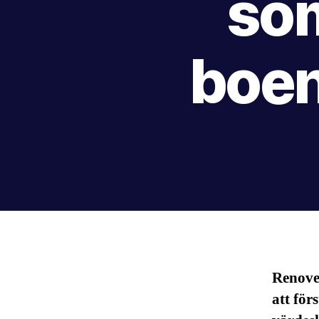
so
boen
Renover
att för