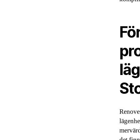
Fö
pro
lä
St
Renover
lägenhet
mervärd
det fin