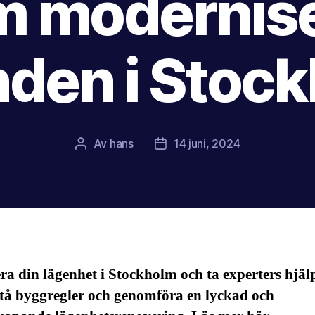
m modernise
den i Stoc
Av
hans
14 juni, 2024
Inläggsförfattare
Inläggsdatum
a din lägenhet i Stockholm och ta experters hjäl
stå byggregler och genomföra en lyckad och