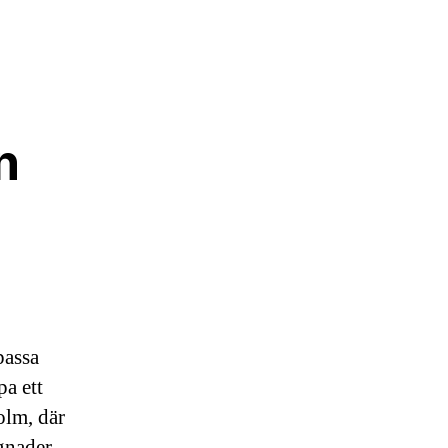
n
passa
pa ett
olm, där
gnader,