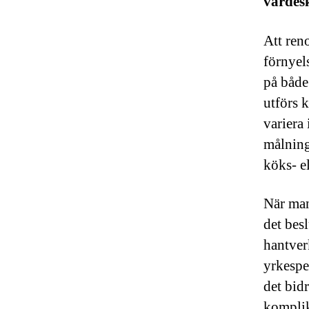
värdes
Att ren
förnyel
på både
utförs 
variera
målning
köks- e
När man
det besl
hantver
yrkespe
det bid
komplik