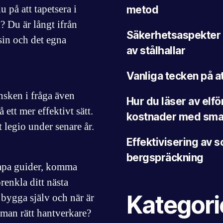
på att tapetsera i
metod
? Du är långt ifrån
Säkerhetsaspekter 
in och det egna
av stålhallar
Vanliga tecken på a
ensken i fråga även
Hur du läser av elf
 ett mer effektivt sätt.
kostnader med smar
t legio under senare år.
Effektivisering av
bergspräckning
kapa guider, komma
renkla ditt nästa
Kategori
bygga själv och när är
r man rätt hantverkare?