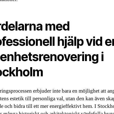
rdelarna med
fessionell hjälp vid e
genhetsrenovering i
ockholm
ingsprocessen erbjuder inte bara en möjlighet att an
ens estetik till personliga val, utan den kan även ska
e och bidra till ett mer energieffektivt hem. I Stockh
ns många historiskt och arkitektoniskt värdefulla byg