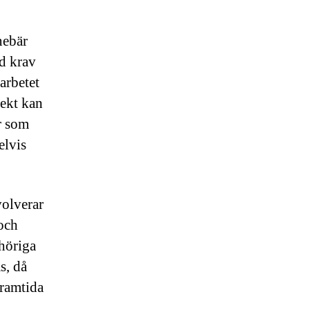
nebär
id krav
arbetet
jekt kan
r som
elvis
volverar
 och
ehöriga
s, då
framtida