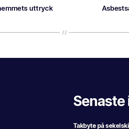
 hemmets uttryck
Asbestsa
Senaste 
Takbyte på sekelski