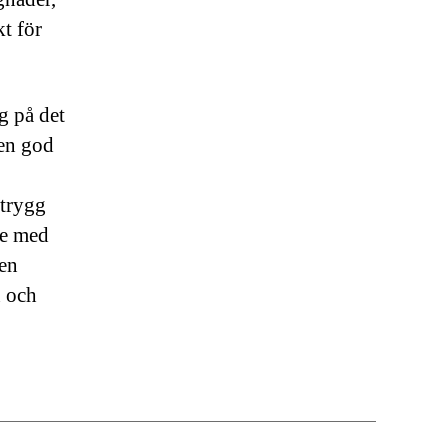
kt för
g på det
 en god
 trygg
nje med
 en
n och