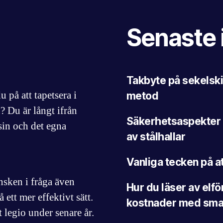
Senaste 
Takbyte på sekelski
på att tapetsera i
metod
? Du är långt ifrån
Säkerhetsaspekter 
in och det egna
av stålhallar
Vanliga tecken på a
ensken i fråga även
Hur du läser av elf
 ett mer effektivt sätt.
kostnader med smar
t legio under senare år.