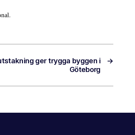
onal.
utstakning ger trygga byggen i
→
Göteborg