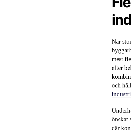
Fle
in
När stö
byggarb
mest fl
efter b
kombine
och håll
industr
Underhål
önskat s
där kon