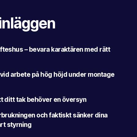
inläggen
fteshus – bevara karaktären med rätt
vid arbete på hög höjd under montage
tt ditt tak behöver en översyn
örbrukningen och faktiskt sänker dina
t styrning