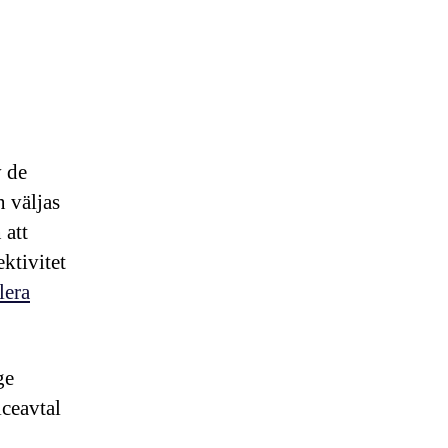
v de
n väljas
 att
ktivitet
lera
ge
iceavtal