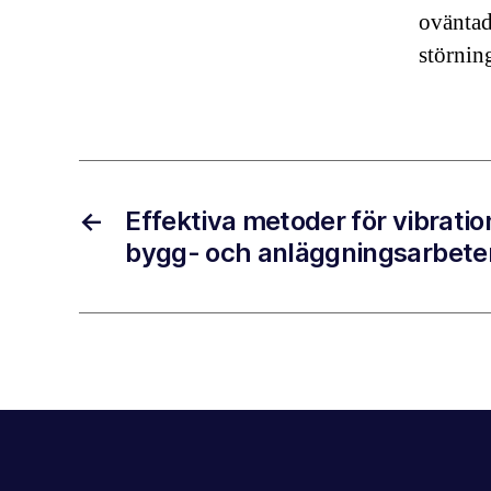
oväntade
störnin
←
Effektiva metoder för vibrati
bygg- och anläggningsarbete