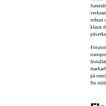
Samtidi
verksam
robust u
klarar 
påverka
Förutom
transpo
Install
markarb
på områ
för stöl