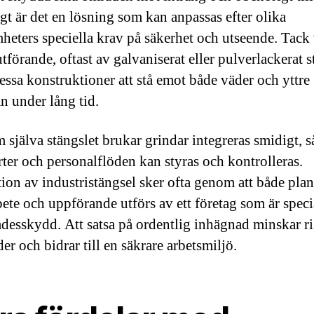
gt är det en lösning som kan anpassas efter olika
heters speciella krav på säkerhet och utseende. Tack 
tförande, oftast av galvaniserat eller pulverlackerat st
dessa konstruktioner att stå emot både väder och yttre
n under lång tid.
 själva stängslet brukar grindar integreras smidigt, så
rter och personalflöden kan styras och kontrolleras.
ation av industristängsel sker ofta genom att både plan
ete och uppförande utförs av ett företag som är speci
desskydd. Att satsa på ordentlig inhägnad minskar r
der och bidrar till en säkrare arbetsmiljö.