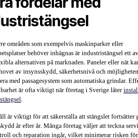
ra fördelar med
dustristängsel
rre områden som exempelvis maskinparker eller
etsplatser behöver inhägnas är industristängsel ett a
exibla alternativen på marknaden. Paneler eller nät ka
ehovet av insynsskydd, säkerhetsnivå och möjligheten
ra med passagesystem som automatiska grindar. Effe
barhet är ofta viktigt när företag i Sverige låter
instal
istängsel
.
l är viktigt för att säkerställa att stängslet fortsätter 
kydd år efter år. Många företag väljer att teckna serv
troll och reparation ingår, vilket minimerar risken för