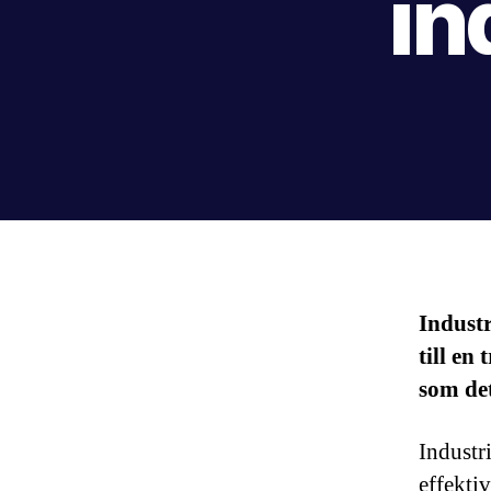
in
Industr
till en
som det
Industr
effekti