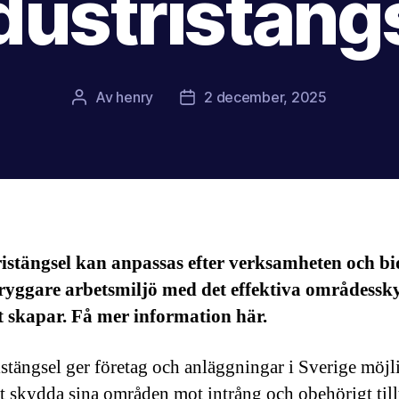
dustristäng
Av
henry
2 december, 2025
Inläggsförfattare
Inläggsdatum
istängsel kan anpassas efter verksamheten och bi
 tryggare arbetsmiljö med det effektiva områdess
 skapar. Få mer information här.
istängsel ger företag och anläggningar i Sverige möjli
vt skydda sina områden mot intrång och obehörigt till