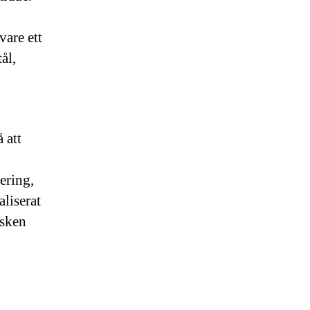
vare ett
ål,
 att
ering,
aliserat
isken