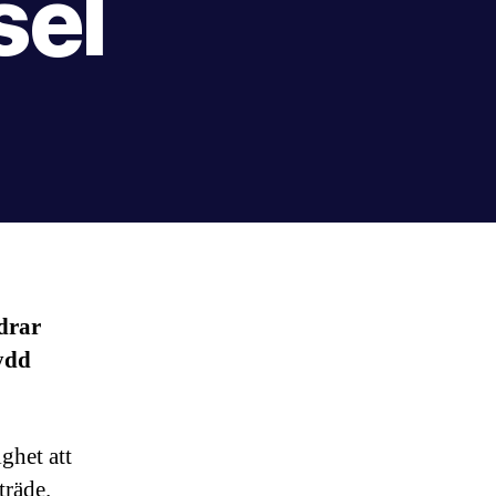
sel
drar
kydd
ghet att
träde.