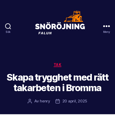
Sök
Meny
Snöröjning
Falun
Kategorier
TAK
Skapa trygghet med rätt
takarbeten i Bromma
Av
henry
20 april, 2025
Inläggsförfattare
Inläggsdatum