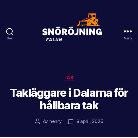
Sök
Meny
Snöröjning
Falun
Kategorier
TAK
Takläggare i Dalarna för
hållbara tak
Av
henry
8 april, 2025
Inläggsförfattare
Inläggsdatum