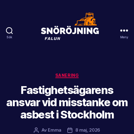
Sök
Meny
Snöröjning
Falun
Kategorier
SANERING
Fastighetsägarens
ansvar vid misstanke om
asbest i Stockholm
Av
Emma
8 maj, 2026
Inläggsförfattare
Inläggsdatum